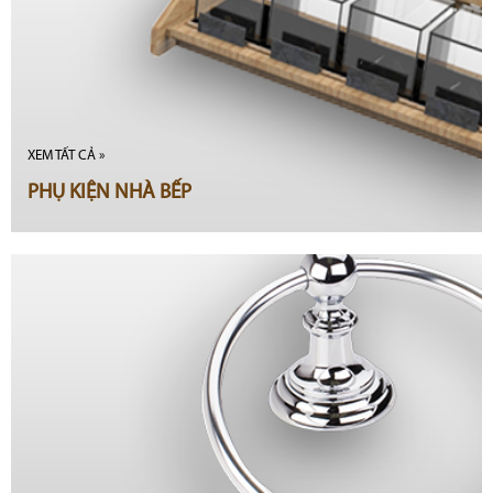
XEM TẤT CẢ »
PHỤ KIỆN NHÀ BẾP