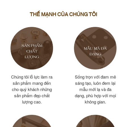
THẾ MẠNH CỦA CHÚNG TÔI
SẢN PHẨM
MẪU MÃ ĐA
CHẤT
DẠNG
LƯỢNG
Chúng tôi lỗ lực làm ra
Sống trọn với đam mê
sản phẩm mang đến
sáng tạo, luôn đem lại
cho quý khách những
mẫu mới lạ và đa
sản phẩm đẹp chất
dạng, phù hợp với mọi
lượng cao.
không gian.