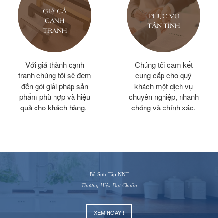
GIÁ CẢ
PHỤC VỤ
CẠNH
TẬN TÌNH
TRANH
Với giá thành cạnh
Chúng tôi cam kết
tranh chúng tôi sẽ đem
cung cấp cho quý
đến gói giải pháp sản
khách một dịch vụ
phẩm phù hợp và hiệu
chuyên nghiệp, nhanh
quả cho khách hàng.
chóng và chính xác.
Bộ Sưu Tập NNT
Thương Hiệu Đạt Chuẩn
XEM NGAY !