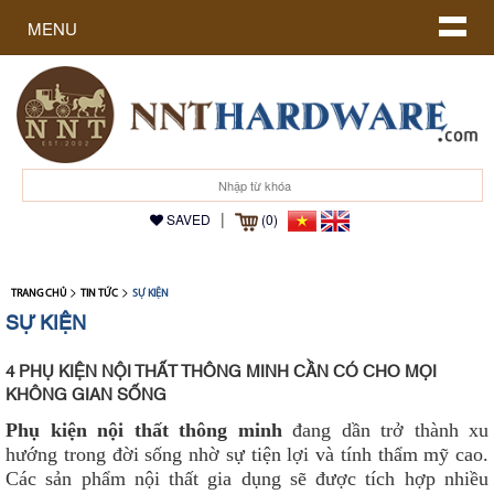
MENU
|
SAVED
(0)
>
>
TRANG CHỦ
TIN TỨC
SỰ KIỆN
SỰ KIỆN
4 PHỤ KIỆN NỘI THẤT THÔNG MINH CẦN CÓ CHO MỌI
KHÔNG GIAN SỐNG
Phụ kiện nội thất thông minh
đang dần trở thành xu
hướng trong đời sống nhờ sự tiện lợi và tính thẩm mỹ cao.
Các sản phẩm nội thất gia dụng sẽ được tích hợp nhiều