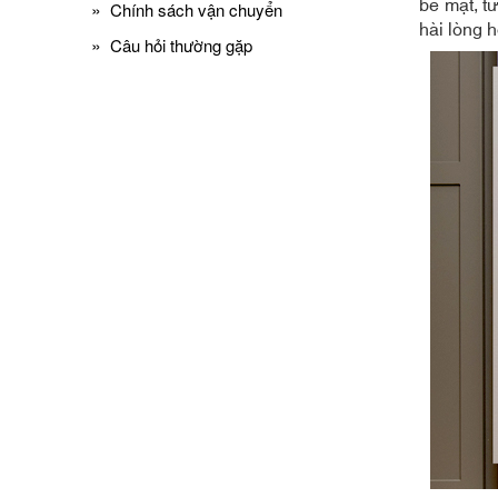
bề mặt, t
»
Chính sách vận chuyển
hài lòng 
»
Câu hỏi thường gặp