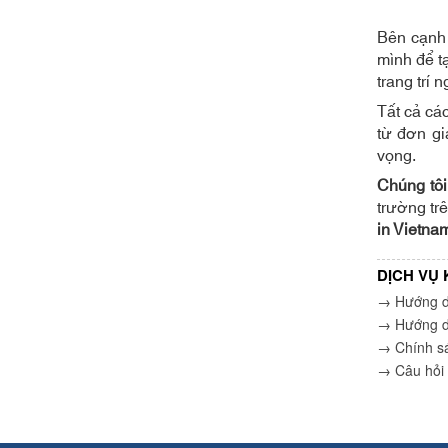
Bên cạnh 
mình để t
trang trí 
Tất cả các
từ đơn gi
vọng.
Chúng tô
trường tr
in Vietna
DỊCH VỤ
→ Hướng d
→ Hướng d
→ Chính s
→ Câu hỏi