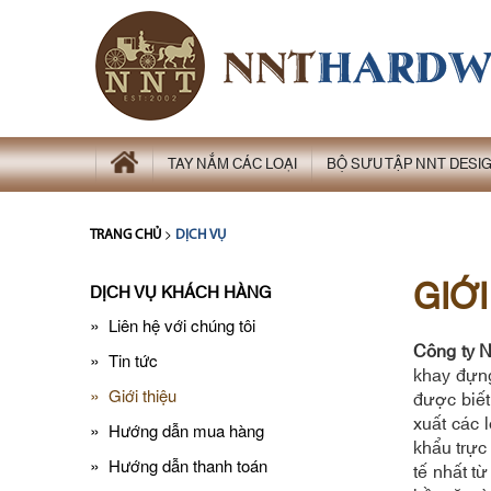
TAY NẮM CÁC LOẠI
BỘ SƯU TẬP NNT DESI
>
TRANG CHỦ
DỊCH VỤ
GIỚI
DỊCH VỤ KHÁCH HÀNG
»
Liên hệ với chúng tôi
Công ty 
»
Tin tức
khay đựng
»
Giới thiệu
được biết
xuất các 
»
Hướng dẫn mua hàng
khẩu trực
»
Hướng dẫn thanh toán
tế nhất t