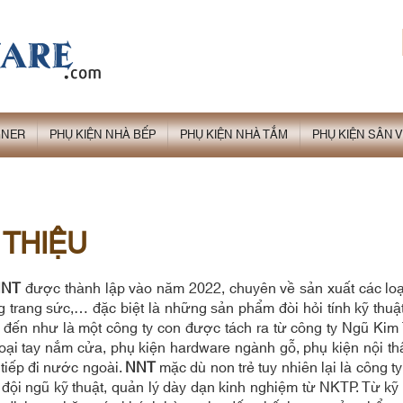
GNER
PHỤ KIỆN NHÀ BẾP
PHỤ KIỆN NHÀ TẮM
PHỤ KIỆN SÂN
 THIỆU
NNT
được thành lập vào năm 2022, chuyên về sản xuất các loạ
 trang sức,… đặc biệt là những sản phẩm đòi hỏi tính kỹ thuậ
 đến như là một công ty con được tách ra từ công ty Ngũ Kim
loại tay nắm cửa, phụ kiện hardware ngành gỗ, phụ kiện nội t
 tiếp đi nước ngoài.
NNT
mặc dù non trẻ tuy nhiên lại là công 
ừ đội ngũ kỹ thuật, quản lý dày dạn kinh nghiệm từ NKTP. Từ 