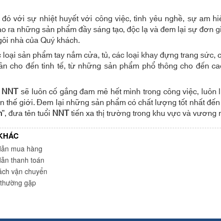
đó với sự nhiệt huyết với công việc, tình yêu nghề, sự am h
ạo ra những sản phẩm đầy sáng tạo, độc lạ và đem lại sự đơn gi
ngôi nhà của Quý khách.
 loại sản phẩm tay nắm cửa, tủ, các loại khay đựng trang sức, cá
ản cho đến tinh tế, từ những sản phẩm phổ thông cho đến cao
i NNT
sẽ luôn cố gắng đam mê hết mình trong công việc, luôn lu
ên thế giới. Đem lại những sản phẩm có chất lượng tốt nhất đế
m
”, đưa tên tuổi
NNT
tiến xa thị trường trong khu vực và vương m
 KHÁC
ẫn mua hàng
ẫn thanh toán
ách vận chuyển
 thường gặp