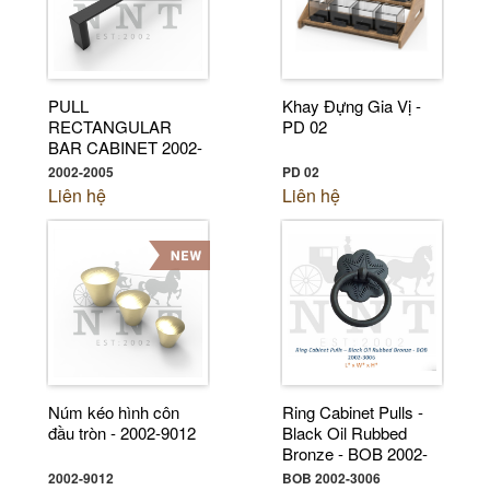
PULL
Khay Đựng Gia Vị -
RECTANGULAR
PD 02
BAR CABINET 2002-
2005
2002-2005
PD 02
Liên hệ
Liên hệ
Núm kéo hình côn
Ring Cabinet Pulls -
đầu tròn - 2002-9012
Black Oil Rubbed
Bronze - BOB 2002-
3006
2002-9012
BOB 2002-3006