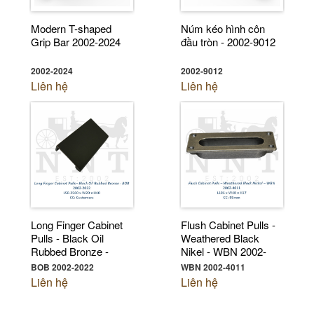
Modern T-shaped
Núm kéo hình côn
Grip Bar 2002-2024
đầu tròn - 2002-9012
2002-2024
2002-9012
Liên hệ
Liên hệ
Long Finger Cabinet
Flush Cabinet Pulls -
Pulls - Black Oil
Weathered Black
Rubbed Bronze -
Nikel - WBN 2002-
BOB 2002-2022
4011
BOB 2002-2022
WBN 2002-4011
Liên hệ
Liên hệ