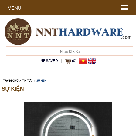
MENU
|
SAVED
(0)
>
>
TRANG CHỦ
TIN TỨC
SỰ KIỆN
SỰ KIỆN