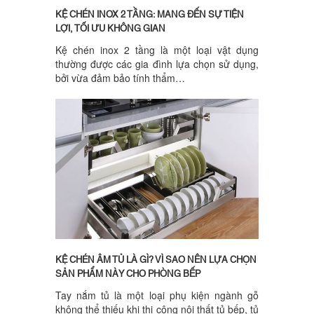
KỆ CHÉN INOX 2 TẦNG: MANG ĐẾN SỰ TIỆN
LỢI, TỐI ƯU KHÔNG GIAN
Kệ chén inox 2 tầng là một loại vật dụng
thường được các gia đình lựa chọn sử dụng,
bởi vừa đảm bảo tính thẩm…
KỆ CHÉN ÂM TỦ LÀ GÌ? VÌ SAO NÊN LỰA CHỌN
SẢN PHẨM NÀY CHO PHÒNG BẾP
Tay nắm tủ là một loại phụ kiện ngành gỗ
không thể thiếu khi thi công nội thất tủ bếp, tủ