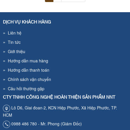
DỊCH VỤ KHÁCH HÀNG
»
Liên hệ
»
Tin tức
»
Giới thiệu
»
Hướng dẫn mua hàng
»
Hướng dẫn thanh toán
»
Chính sách vận chuyển
»
Câu hỏi thường gặp
CTY TNHH CÔNG NGHỆ HOÀN THIỆN SẢN PHẨM NNT
Lô D6, Giai đoan·2, KCN Hiệp Phước, Xã Hiệp Phước, TP.
HCM
0988 486 780 - Mr. Phong (Giám Đốc)