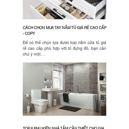
CÁCH CHỌN MUA TAY NẮM TỦ GIÁ RẺ CAO CẤP
- COPY
Để có thể chọn lựa được loại nắm cửa tủ giá
rẻ cao cấp phù hợp với tủ đựng đồ, bạn cần
chú ý một…
TOP 6 PHỤ KIỆN NHÀ TẮM CẦN THIẾT CHO GIA