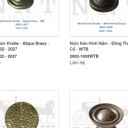
m Knobs - Atique Brass -
Núm Kéo Hình Nấm - Đồng Th
02 - 2027
Cổ - WTB
2 - 2027
2002-1005WTB
ệ
Liên hệ