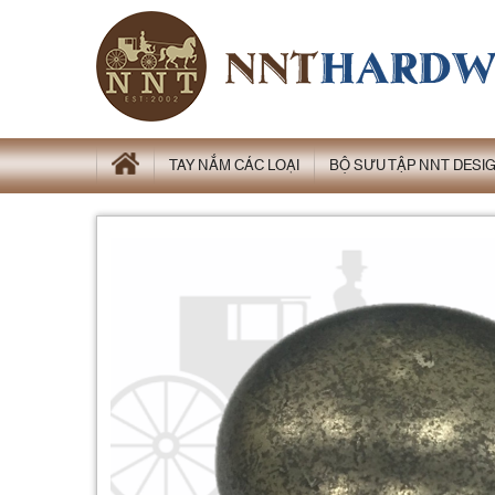
TAY NẮM CÁC LOẠI
BỘ SƯU TẬP NNT DESI