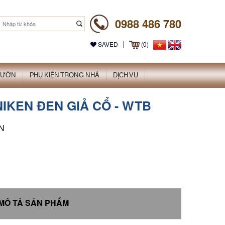
0988 486 780
|
SAVED
(0)
 VƯỜN
PHỤ KIỆN TRONG NHÀ
DỊCH VỤ
IKEN ĐEN GIẢ CỔ - WTB
BN
MÔ TẢ SẢN PHẨM