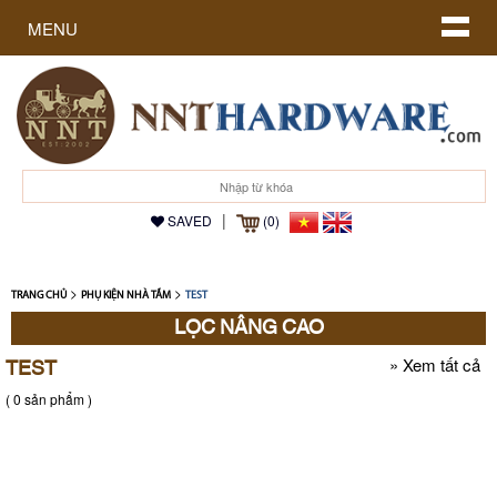
MENU
|
SAVED
(0)
>
>
TRANG CHỦ
PHỤ KIỆN NHÀ TẮM
TEST
LỌC NÂNG CAO
TEST
»
Xem tất cả
( 0 sản phẩm )