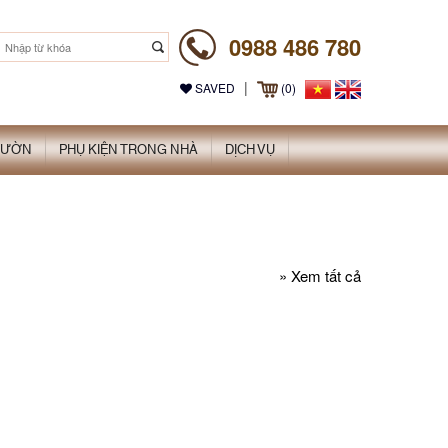
0988 486 780
|
SAVED
(0)
 VƯỜN
PHỤ KIỆN TRONG NHÀ
DỊCH VỤ
»
Xem tất cả