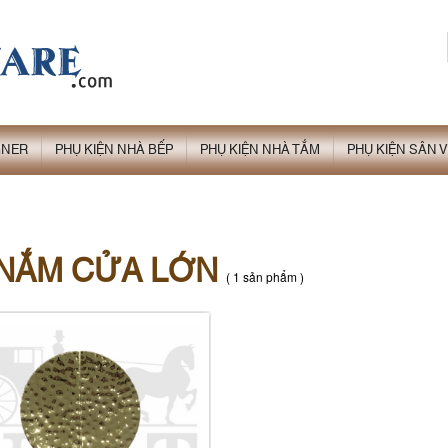
GNER
PHỤ KIỆN NHÀ BẾP
PHỤ KIỆN NHÀ TẮM
PHỤ KIỆN SÂN
 NẮM CỬA LỚN
( 1 sản phẩm )