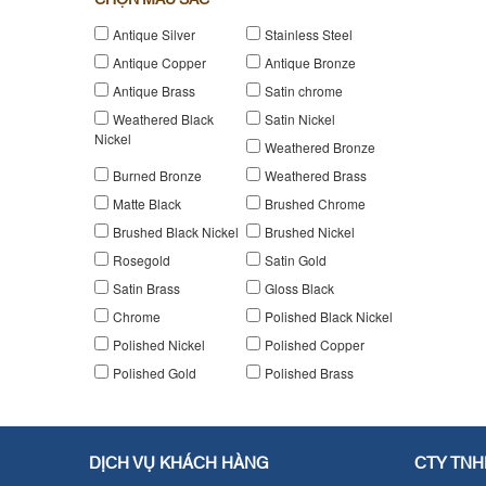
CHỌN MÀU SẮC
Antique Silver
Stainless Steel
Antique Copper
Antique Bronze
Antique Brass
Satin chrome
Weathered Black
Satin Nickel
Nickel
Weathered Bronze
Burned Bronze
Weathered Brass
Matte Black
Brushed Chrome
Brushed Black Nickel
Brushed Nickel
Rosegold
Satin Gold
Satin Brass
Gloss Black
Chrome
Polished Black Nickel
Polished Nickel
Polished Copper
Polished Gold
Polished Brass
DỊCH VỤ KHÁCH HÀNG
CTY TNH