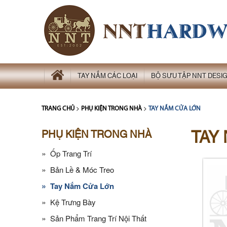
TAY NẮM CÁC LOẠI
BỘ SƯU TẬP NNT DESI
>
>
TRANG CHỦ
PHỤ KIỆN TRONG NHÀ
TAY NẮM CỬA LỚN
TAY
PHỤ KIỆN TRONG NHÀ
»
Ốp Trang Trí
»
Bản Lề & Móc Treo
»
Tay Nắm Cửa Lớn
»
Kệ Trưng Bày
»
Sản Phẩm Trang Trí Nội Thất