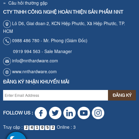
»
Câu hỏi thường gặp
CTY TNHH CÔNG NGHỆ HOÀN THIỆN SẢN PHẨM NNT
Lô D6, Giai đoan·2, KCN Hiệp Phước, Xã Hiệp Phước, TP.
HCM
0988 486 780 - Mr. Phong (Giám Đốc)
0919 994 563 - Sale Manager
info@nnthardware.com
www.nnthardware.com
ĐĂNG KÝ NHẬN KHUYẾN MÃI
FOLLOW US :
Truy cập :
Online : 3
2
4
1
0
5
2