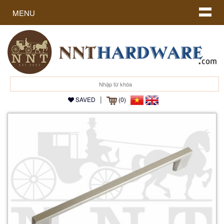
MENU
|
SAVED
(0)