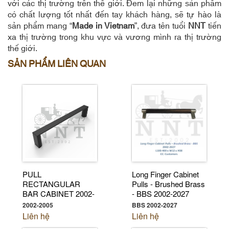
với các thị trường trên thế giới. Đem lại những sản phẩm
có chất lượng tốt nhất đến tay khách hàng, sẽ tự hào là
sản phẩm mang “
Made in Vietnam
”, đưa tên tuổi
NNT
tiến
xa thị trường trong khu vực và vương mình ra thị trường
thế giới.
SẢN PHẨM LIÊN QUAN
PULL
Long Finger Cabinet
RECTANGULAR
Pulls - Brushed Brass
BAR CABINET 2002-
- BBS 2002-2027
2005
2002-2005
BBS 2002-2027
Liên hệ
Liên hệ