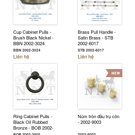
Cup Cabinet Pulls -
Brass Pull Handle -
Brush Black Nickel -
Satin Brass - STB
BBN 2002-3024
2002-6017
BBN 2002-3024
STB 2002-6017
Liên hệ
Liên hệ
Ring Cabinet Pulls -
Núm tròn đầu trụ côn
Black Oil Rubbed
- 2002-9003
Bronze - BOB 2002-
3005
BOB 2002-3005
2002-9003